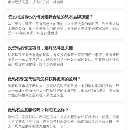
考虑经济问题。从高中开始，林璐璐......
怎么根据自己的情况选择合适的钻石品牌加盟？
从古至今，珠宝生意有着悠久的历史，从波斯进贡的猫眼石，到丝绸之路
上的青金石，都一直备受人们的追捧，不少商人在这里头发家致富。到公
元2017年的今天，珠宝行业更成......
投资钻石珠宝项目，选对品牌是关键
钻石珠宝圈有个有趣的现象，有些投资者开一家店倒闭一家店，而有些投
资者开一家店生意红火，陆续开启了一家又一家的分店。究其原因为什么
会出现这种现象呢？除了投资者自身......
做钻石珠宝代理商怎样获得更高的盈利？
随着珠宝市场不断扩大，投资钻石珠宝项目是一条创造财富的好路途，经
营一家珠宝钻石代理店可以获得好的发展空间，那么作为代理商，怎么做
才能获得更高的盈利呢？周大金珠宝......
做钻石生意赚钱吗？利润怎么样？
做钻石生意赚钱吗？利润怎么样？很多人想要在钻石行业分一杯羹，但是
并不了解真正的行情，也不清楚利润怎么样，瞻前顾后久久不敢入市。今
天，周大金的小编为您粗略分析一下......